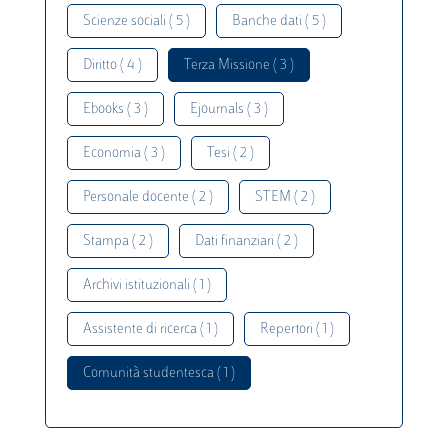
Scienze sociali ( 5 )
Banche dati ( 5 )
Diritto ( 4 )
Terza Missione ( 3 )
Ebooks ( 3 )
Ejournals ( 3 )
Economia ( 3 )
Tesi ( 2 )
Personale docente ( 2 )
STEM ( 2 )
Stampa ( 2 )
Dati finanziari ( 2 )
Archivi istituzionali ( 1 )
Assistente di ricerca ( 1 )
Repertori ( 1 )
Comunità studentesca ( 1 )