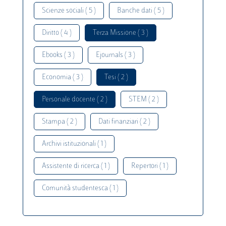
Scienze sociali ( 5 )
Banche dati ( 5 )
Diritto ( 4 )
Terza Missione ( 3 )
Ebooks ( 3 )
Ejournals ( 3 )
Economia ( 3 )
Tesi ( 2 )
Personale docente ( 2 )
STEM ( 2 )
Stampa ( 2 )
Dati finanziari ( 2 )
Archivi istituzionali ( 1 )
Assistente di ricerca ( 1 )
Repertori ( 1 )
Comunità studentesca ( 1 )