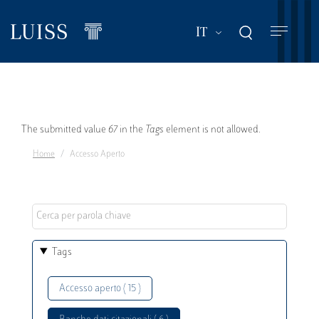
Salta
al
Mostra ulteriori a
IT
contenuto
principale
Messaggio
The submitted value
67
in the
Tags
element is not allowed.
Home
Accesso Aperto
di
errore
Tags
Accesso aperto ( 15 )