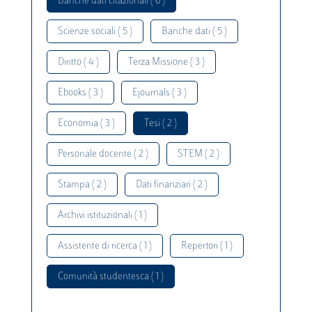
Banche dati citazionali ( 6 )
Scienze sociali ( 5 )
Banche dati ( 5 )
Diritto ( 4 )
Terza Missione ( 3 )
Ebooks ( 3 )
Ejournals ( 3 )
Economia ( 3 )
Tesi ( 2 )
Personale docente ( 2 )
STEM ( 2 )
Stampa ( 2 )
Dati finanziari ( 2 )
Archivi istituzionali ( 1 )
Assistente di ricerca ( 1 )
Repertori ( 1 )
Comunità studentesca ( 1 )