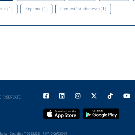
rca ( 1 )
Repertori ( 1 )
Comunità studentesca ( 1 )
E RISERVATE
alia - Centralino T 06 852251 - P.IVA 01067231009