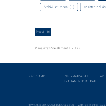
Archivi istituzionali ( 1 )
Assistente di rice
Visualizzazione elementi 0 - 0 su 0
DOVE SIAMO
INFORMATIVA SUL
ARE
TRATTAMENTO DEI DATI
PRIVACYCREDITS © 2026 LUISS Guido Carli - Viale Pola 12, 00198 Roma, It