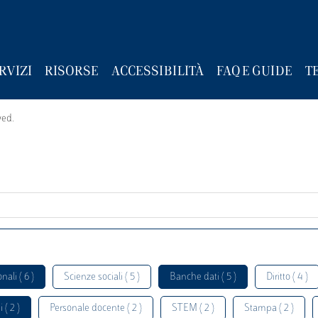
RVIZI
RISORSE
ACCESSIBILITÀ
FAQ E GUIDE
T
wed.
nali ( 6 )
Scienze sociali ( 5 )
Banche dati ( 5 )
Diritto ( 4 )
 ( 2 )
Personale docente ( 2 )
STEM ( 2 )
Stampa ( 2 )