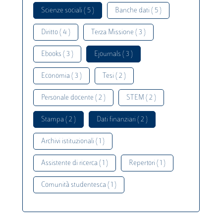
Scienze sociali ( 5 )
Banche dati ( 5 )
Diritto ( 4 )
Terza Missione ( 3 )
Ebooks ( 3 )
Ejournals ( 3 )
Economia ( 3 )
Tesi ( 2 )
Personale docente ( 2 )
STEM ( 2 )
Stampa ( 2 )
Dati finanziari ( 2 )
Archivi istituzionali ( 1 )
Assistente di ricerca ( 1 )
Repertori ( 1 )
Comunità studentesca ( 1 )