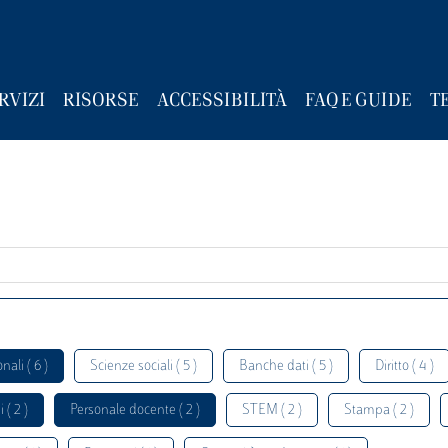
RVIZI
RISORSE
ACCESSIBILITÀ
FAQ E GUIDE
T
nali ( 6 )
Scienze sociali ( 5 )
Banche dati ( 5 )
Diritto ( 4 )
 ( 2 )
Personale docente ( 2 )
STEM ( 2 )
Stampa ( 2 )