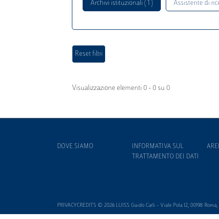
Archivi istituzionali ( 1 )
Assistente di rice
Visualizzazione elementi 0 - 0 su 0
DOVE SIAMO
INFORMATIVA SUL
ARE
TRATTAMENTO DEI DATI
PRIVACYCREDITS © 2026 LUISS Guido Carli - Viale Pola 12, 00198 Roma, It