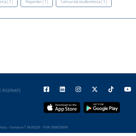
rca ( 1 )
Repertori ( 1 )
Comunità studentesca ( 1 )
E RISERVATE
alia - Centralino T 06 852251 - P.IVA 01067231009