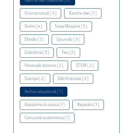
Banche dati citazionali ( 6 )
Scienze sociali ( 5 )
Banche dati ( 5 )
Diritto ( 4 )
Terza Missione ( 3 )
Ebooks ( 3 )
Ejournals ( 3 )
Economia ( 3 )
Tesi ( 2 )
Personale docente ( 2 )
STEM ( 2 )
Stampa ( 2 )
Dati finanziari ( 2 )
Archivi istituzionali ( 1 )
Assistente di ricerca ( 1 )
Repertori ( 1 )
Comunità studentesca ( 1 )