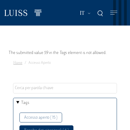
Salta
al
Mostra ulteriori a
IT
contenuto
principale
Messaggio
The submitted value
59
in the
Tags
element is not allowed.
Home
Accesso Aperto
di
errore
Tags
Accesso aperto ( 15 )