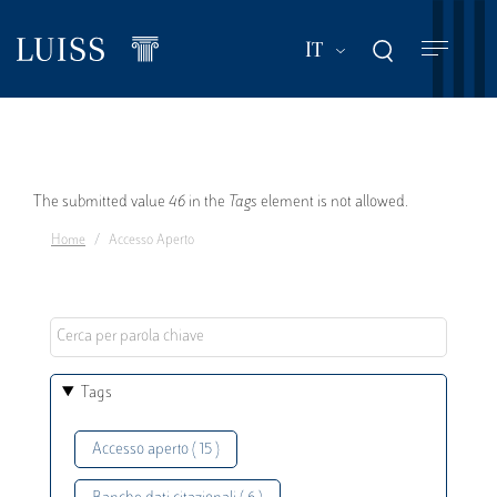
Salta
al
Mostra ulteriori a
IT
contenuto
principale
Messaggio
The submitted value
46
in the
Tags
element is not allowed.
Home
Accesso Aperto
di
errore
Tags
Accesso aperto ( 15 )