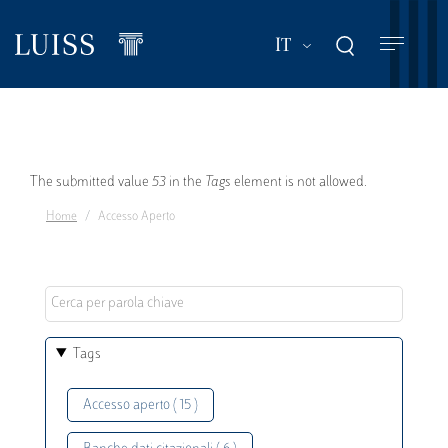
Salta
al
Mostra ulteriori a
IT
contenuto
principale
Messaggio
The submitted value
53
in the
Tags
element is not allowed.
Home
Accesso Aperto
di
errore
Tags
Accesso aperto ( 15 )