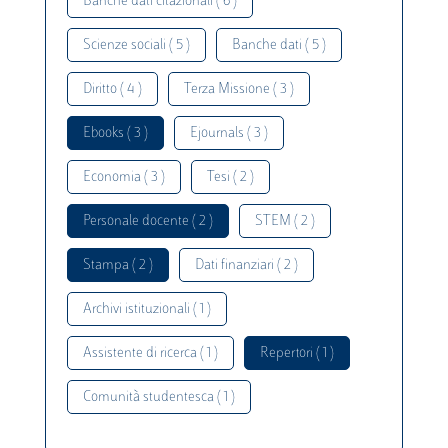
Banche dati citazionali ( 6 )
Scienze sociali ( 5 )
Banche dati ( 5 )
Diritto ( 4 )
Terza Missione ( 3 )
Ebooks ( 3 )
Ejournals ( 3 )
Economia ( 3 )
Tesi ( 2 )
Personale docente ( 2 )
STEM ( 2 )
Stampa ( 2 )
Dati finanziari ( 2 )
Archivi istituzionali ( 1 )
Assistente di ricerca ( 1 )
Repertori ( 1 )
Comunità studentesca ( 1 )