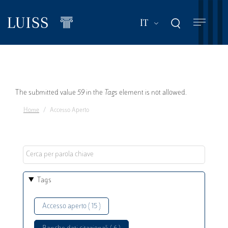
Salta
al
Mostra ulteriori a
IT
contenuto
principale
Messaggio
The submitted value
59
in the
Tags
element is not allowed.
Home
Accesso Aperto
di
errore
Tags
Accesso aperto ( 15 )