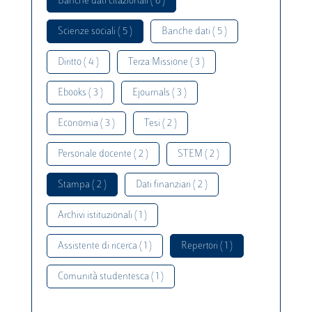
Banche dati citazionali ( 6 )
Scienze sociali ( 5 )
Banche dati ( 5 )
Diritto ( 4 )
Terza Missione ( 3 )
Ebooks ( 3 )
Ejournals ( 3 )
Economia ( 3 )
Tesi ( 2 )
Personale docente ( 2 )
STEM ( 2 )
Stampa ( 2 )
Dati finanziari ( 2 )
Archivi istituzionali ( 1 )
Assistente di ricerca ( 1 )
Repertori ( 1 )
Comunità studentesca ( 1 )