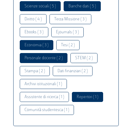
Scienze sociali ( 5 )
Banche dati ( 5 )
Diritto ( 4 )
Terza Missione ( 3 )
Ebooks ( 3 )
Ejournals ( 3 )
Economia ( 3 )
Tesi ( 2 )
Personale docente ( 2 )
STEM ( 2 )
Stampa ( 2 )
Dati finanziari ( 2 )
Archivi istituzionali ( 1 )
Assistente di ricerca ( 1 )
Repertori ( 1 )
Comunità studentesca ( 1 )