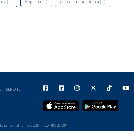
rca ( 1 )
Repertori ( 1 )
Comunità studentesca ( 1 )
E RISERVATE
alia - Centralino T 06 852251 - P.IVA 01067231009