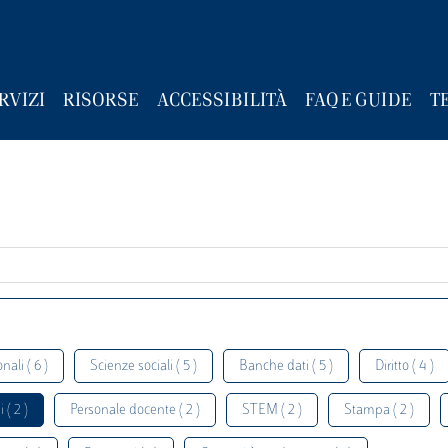
RVIZI
RISORSE
ACCESSIBILITÀ
FAQ E GUIDE
T
nali ( 6 )
Scienze sociali ( 5 )
Banche dati ( 5 )
Diritto ( 4 )
 ( 2 )
Personale docente ( 2 )
STEM ( 2 )
Stampa ( 2 )