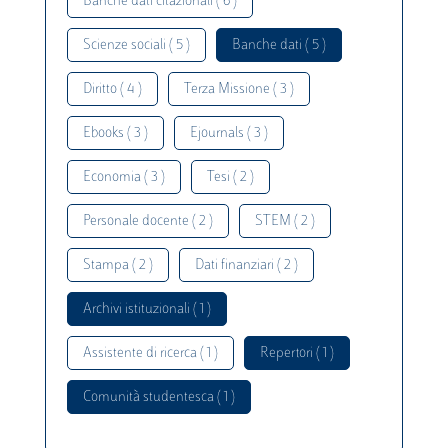
Banche dati citazionali ( 6 )
Scienze sociali ( 5 )
Banche dati ( 5 )
Diritto ( 4 )
Terza Missione ( 3 )
Ebooks ( 3 )
Ejournals ( 3 )
Economia ( 3 )
Tesi ( 2 )
Personale docente ( 2 )
STEM ( 2 )
Stampa ( 2 )
Dati finanziari ( 2 )
Archivi istituzionali ( 1 )
Assistente di ricerca ( 1 )
Repertori ( 1 )
Comunità studentesca ( 1 )