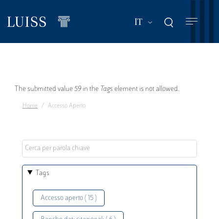
Salta
al
Mostra ulteriori a
IT
contenuto
principale
Messaggio
The submitted value
59
in the
Tags
element is not allowed.
Home
Accesso Aperto
di
errore
Tags
Accesso aperto ( 15 )