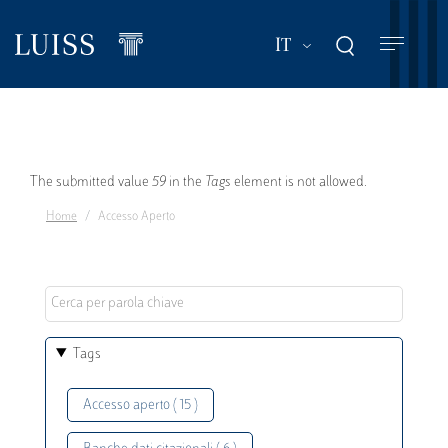
Salta
al
Mostra ulteriori a
IT
contenuto
principale
Messaggio
The submitted value
59
in the
Tags
element is not allowed.
Home
Accesso Aperto
di
errore
Tags
Accesso aperto ( 15 )