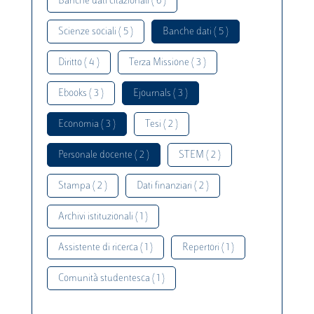
Banche dati citazionali ( 6 )
Scienze sociali ( 5 )
Banche dati ( 5 )
Diritto ( 4 )
Terza Missione ( 3 )
Ebooks ( 3 )
Ejournals ( 3 )
Economia ( 3 )
Tesi ( 2 )
Personale docente ( 2 )
STEM ( 2 )
Stampa ( 2 )
Dati finanziari ( 2 )
Archivi istituzionali ( 1 )
Assistente di ricerca ( 1 )
Repertori ( 1 )
Comunità studentesca ( 1 )