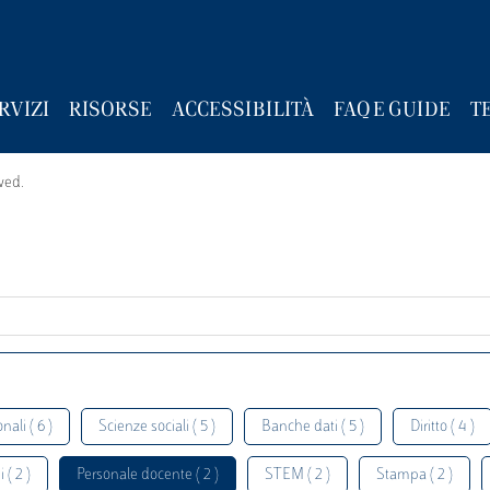
RVIZI
RISORSE
ACCESSIBILITÀ
FAQ E GUIDE
T
wed.
nali ( 6 )
Scienze sociali ( 5 )
Banche dati ( 5 )
Diritto ( 4 )
 ( 2 )
Personale docente ( 2 )
STEM ( 2 )
Stampa ( 2 )