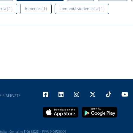
rca ( 1 )
Repertori ( 1 )
Comunità studentesca ( 1 )
E RISERVATE
alia - Centralino T 06 852251 - P.IVA 01067231009