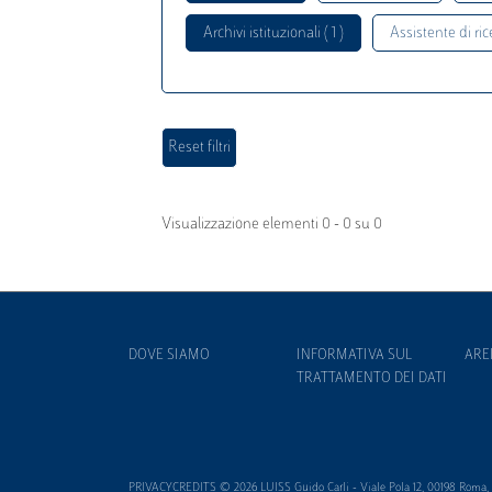
Archivi istituzionali ( 1 )
Assistente di rice
Visualizzazione elementi 0 - 0 su 0
DOVE SIAMO
INFORMATIVA SUL
ARE
TRATTAMENTO DEI DATI
PRIVACYCREDITS © 2026 LUISS Guido Carli - Viale Pola 12, 00198 Roma, It