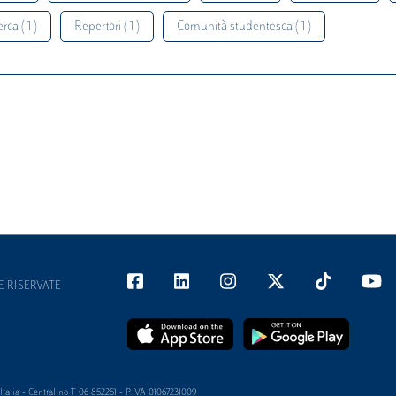
rca ( 1 )
Repertori ( 1 )
Comunità studentesca ( 1 )
E RISERVATE
alia - Centralino T 06 852251 - P.IVA 01067231009