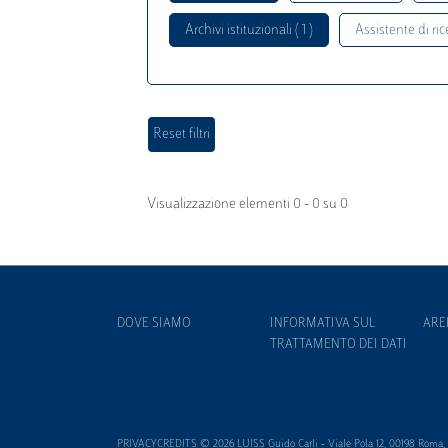
Archivi istituzionali ( 1 )
Assistente di rice
Visualizzazione elementi 0 - 0 su 0
DOVE SIAMO
INFORMATIVA SUL
ARE
TRATTAMENTO DEI DATI
PRIVACYCREDITS © 2026 LUISS Guido Carli - Viale Pola 12, 00198 Roma, It