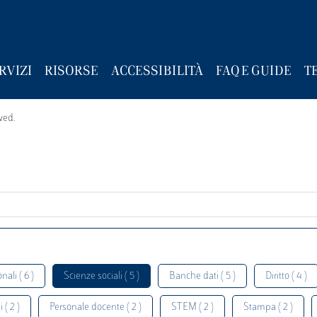
RVIZI
RISORSE
ACCESSIBILITÀ
FAQ E GUIDE
T
wed.
nali ( 6 )
Scienze sociali ( 5 )
Banche dati ( 5 )
Diritto ( 4 )
 ( 2 )
Personale docente ( 2 )
STEM ( 2 )
Stampa ( 2 )