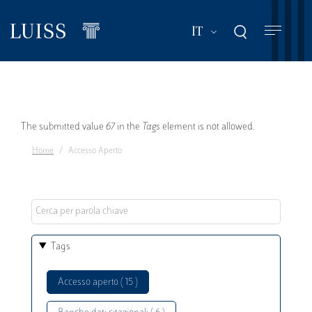
Salta
al
Mostra ulteriori a
IT
contenuto
principale
Messaggio
The submitted value
67
in the
Tags
element is not allowed.
Home
Accesso Aperto
di
errore
Tags
Accesso aperto ( 15 )