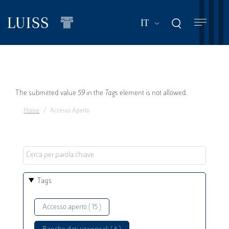
Salta
al
Mostra ulteriori a
IT
contenuto
principale
Messaggio
The submitted value
59
in the
Tags
element is not allowed.
Home
Accesso Aperto
di
errore
Tags
Accesso aperto ( 15 )