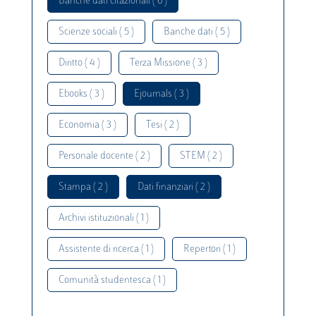
Banche dati citazionali ( 6 )
Scienze sociali ( 5 )
Banche dati ( 5 )
Diritto ( 4 )
Terza Missione ( 3 )
Ebooks ( 3 )
Ejournals ( 3 )
Economia ( 3 )
Tesi ( 2 )
Personale docente ( 2 )
STEM ( 2 )
Stampa ( 2 )
Dati finanziari ( 2 )
Archivi istituzionali ( 1 )
Assistente di ricerca ( 1 )
Repertori ( 1 )
Comunità studentesca ( 1 )