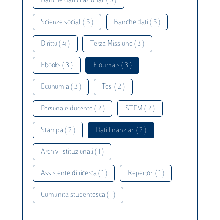
Banche dati citazionali ( 6 )
Scienze sociali ( 5 )
Banche dati ( 5 )
Diritto ( 4 )
Terza Missione ( 3 )
Ebooks ( 3 )
Ejournals ( 3 )
Economia ( 3 )
Tesi ( 2 )
Personale docente ( 2 )
STEM ( 2 )
Stampa ( 2 )
Dati finanziari ( 2 )
Archivi istituzionali ( 1 )
Assistente di ricerca ( 1 )
Repertori ( 1 )
Comunità studentesca ( 1 )