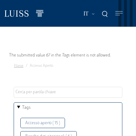
Salta
al
Mostra ulteriori a
IT
contenuto
principale
Messaggio
The submitted value
67
in the
Tags
element is not allowed.
Home
Accesso Aperto
di
errore
Tags
Accesso aperto ( 15 )