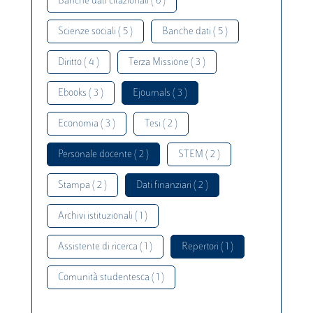
Banche dati citazionali ( 6 )
Scienze sociali ( 5 )
Banche dati ( 5 )
Diritto ( 4 )
Terza Missione ( 3 )
Ebooks ( 3 )
Ejournals ( 3 )
Economia ( 3 )
Tesi ( 2 )
Personale docente ( 2 )
STEM ( 2 )
Stampa ( 2 )
Dati finanziari ( 2 )
Archivi istituzionali ( 1 )
Assistente di ricerca ( 1 )
Repertori ( 1 )
Comunità studentesca ( 1 )