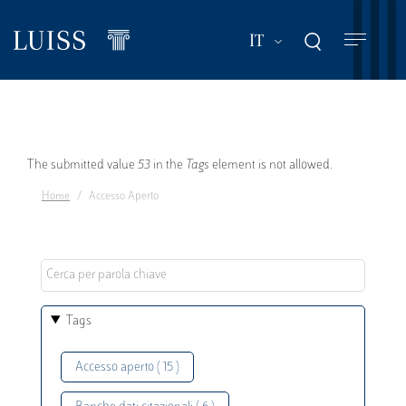
Salta
al
Mostra ulteriori a
IT
contenuto
principale
Messaggio
The submitted value
53
in the
Tags
element is not allowed.
Home
Accesso Aperto
di
errore
Tags
Accesso aperto ( 15 )