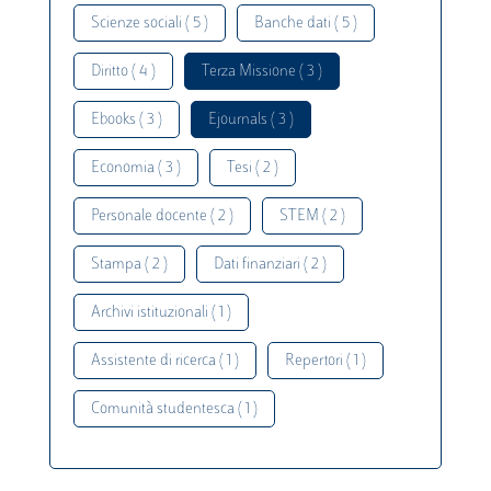
Scienze sociali ( 5 )
Banche dati ( 5 )
Diritto ( 4 )
Terza Missione ( 3 )
Ebooks ( 3 )
Ejournals ( 3 )
Economia ( 3 )
Tesi ( 2 )
Personale docente ( 2 )
STEM ( 2 )
Stampa ( 2 )
Dati finanziari ( 2 )
Archivi istituzionali ( 1 )
Assistente di ricerca ( 1 )
Repertori ( 1 )
Comunità studentesca ( 1 )