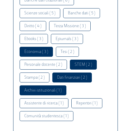
Banche dati citazionali ( 6 )
Scienze sociali ( 5 )
Banche dati ( 5 )
Diritto ( 4 )
Terza Missione ( 3 )
Ebooks ( 3 )
Ejournals ( 3 )
Economia ( 3 )
Tesi ( 2 )
Personale docente ( 2 )
STEM ( 2 )
Stampa ( 2 )
Dati finanziari ( 2 )
Archivi istituzionali ( 1 )
Assistente di ricerca ( 1 )
Repertori ( 1 )
Comunità studentesca ( 1 )