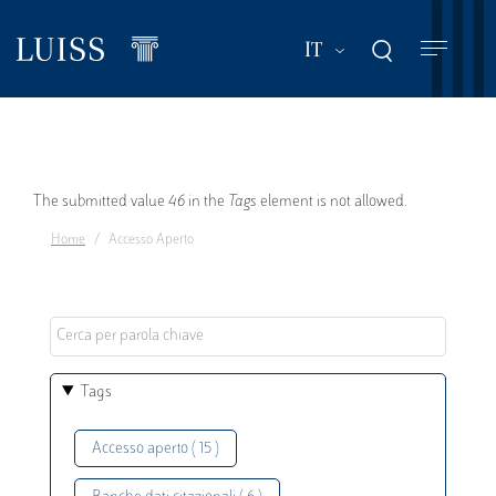
Salta
al
Mostra ulteriori a
IT
contenuto
principale
Messaggio
The submitted value
46
in the
Tags
element is not allowed.
Home
Accesso Aperto
di
errore
Tags
Accesso aperto ( 15 )