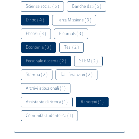
Scienze sociali ( 5 )
Banche dati ( 5 )
Diritto ( 4 )
Terza Missione ( 3 )
Ebooks ( 3 )
Ejournals ( 3 )
Economia ( 3 )
Tesi ( 2 )
Personale docente ( 2 )
STEM ( 2 )
Stampa ( 2 )
Dati finanziari ( 2 )
Archivi istituzionali ( 1 )
Assistente di ricerca ( 1 )
Repertori ( 1 )
Comunità studentesca ( 1 )