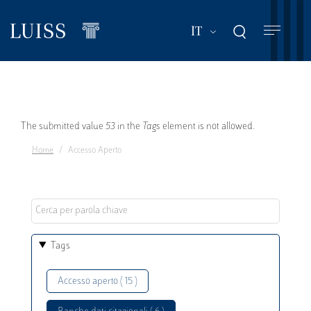
Salta
al
Mostra ulteriori a
IT
contenuto
principale
Messaggio
The submitted value
53
in the
Tags
element is not allowed.
Home
Accesso Aperto
di
errore
Tags
Accesso aperto ( 15 )