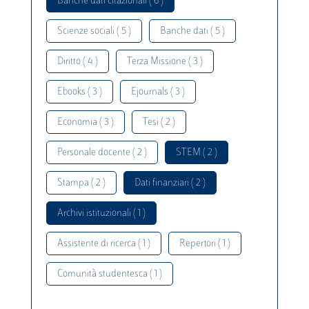
Banche dati citazionali ( 6 )
Scienze sociali ( 5 )
Banche dati ( 5 )
Diritto ( 4 )
Terza Missione ( 3 )
Ebooks ( 3 )
Ejournals ( 3 )
Economia ( 3 )
Tesi ( 2 )
Personale docente ( 2 )
STEM ( 2 )
Stampa ( 2 )
Dati finanziari ( 2 )
Archivi istituzionali ( 1 )
Assistente di ricerca ( 1 )
Repertori ( 1 )
Comunità studentesca ( 1 )