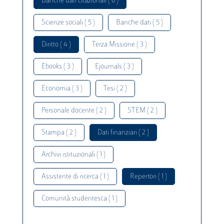
Banche dati citazionali ( 6 )
Scienze sociali ( 5 )
Banche dati ( 5 )
Diritto ( 4 )
Terza Missione ( 3 )
Ebooks ( 3 )
Ejournals ( 3 )
Economia ( 3 )
Tesi ( 2 )
Personale docente ( 2 )
STEM ( 2 )
Stampa ( 2 )
Dati finanziari ( 2 )
Archivi istituzionali ( 1 )
Assistente di ricerca ( 1 )
Repertori ( 1 )
Comunità studentesca ( 1 )