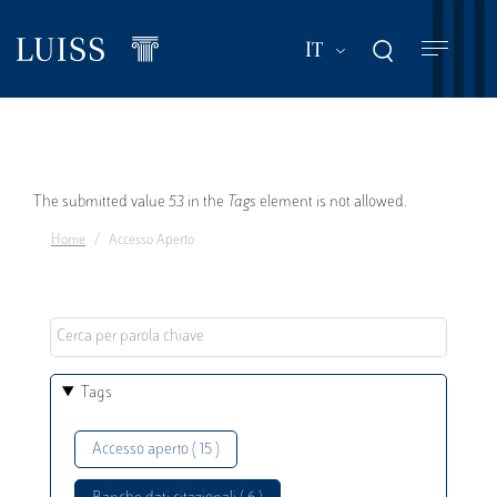
Salta
al
Mostra ulteriori a
IT
contenuto
principale
Messaggio
The submitted value
53
in the
Tags
element is not allowed.
Home
Accesso Aperto
di
errore
Tags
Accesso aperto ( 15 )