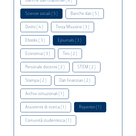
Banche dati citazionali ( 6 )
Scienze sociali ( 5 )
Banche dati ( 5 )
Diritto ( 4 )
Terza Missione ( 3 )
Ebooks ( 3 )
Ejournals ( 3 )
Economia ( 3 )
Tesi ( 2 )
Personale docente ( 2 )
STEM ( 2 )
Stampa ( 2 )
Dati finanziari ( 2 )
Archivi istituzionali ( 1 )
Assistente di ricerca ( 1 )
Repertori ( 1 )
Comunità studentesca ( 1 )