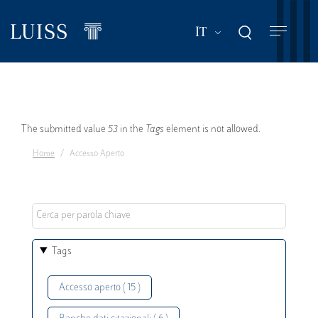
Salta
al
Mostra ulteriori a
IT
contenuto
principale
Messaggio
The submitted value
53
in the
Tags
element is not allowed.
Home
Accesso Aperto
di
errore
Tags
Accesso aperto ( 15 )