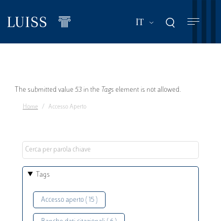
Salta
al
Mostra ulteriori a
IT
contenuto
principale
Messaggio
The submitted value
53
in the
Tags
element is not allowed.
Home
Accesso Aperto
di
errore
Tags
Accesso aperto ( 15 )