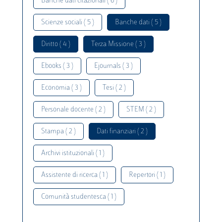
Banche dati citazionali ( 6 )
Scienze sociali ( 5 )
Banche dati ( 5 )
Diritto ( 4 )
Terza Missione ( 3 )
Ebooks ( 3 )
Ejournals ( 3 )
Economia ( 3 )
Tesi ( 2 )
Personale docente ( 2 )
STEM ( 2 )
Stampa ( 2 )
Dati finanziari ( 2 )
Archivi istituzionali ( 1 )
Assistente di ricerca ( 1 )
Repertori ( 1 )
Comunità studentesca ( 1 )