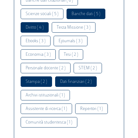
Banche dati citazionali ( 6 )
Scienze sociali ( 5 )
Banche dati ( 5 )
Diritto ( 4 )
Terza Missione ( 3 )
Ebooks ( 3 )
Ejournals ( 3 )
Economia ( 3 )
Tesi ( 2 )
Personale docente ( 2 )
STEM ( 2 )
Stampa ( 2 )
Dati finanziari ( 2 )
Archivi istituzionali ( 1 )
Assistente di ricerca ( 1 )
Repertori ( 1 )
Comunità studentesca ( 1 )