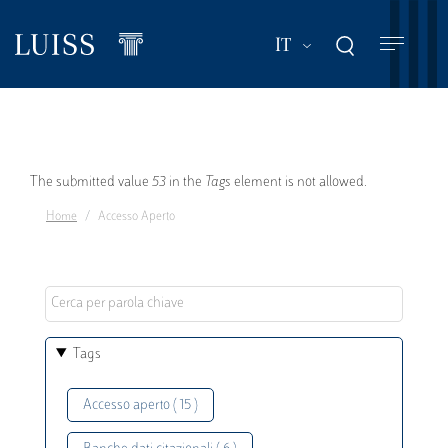
Salta
al
Mostra ulteriori a
IT
contenuto
principale
Messaggio
The submitted value
53
in the
Tags
element is not allowed.
Home
Accesso Aperto
di
errore
Tags
Accesso aperto ( 15 )