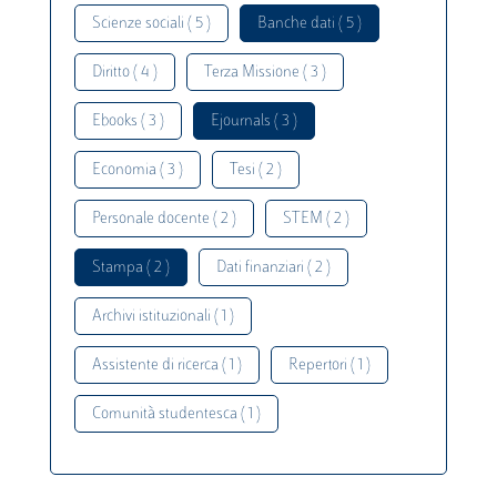
Scienze sociali ( 5 )
Banche dati ( 5 )
Diritto ( 4 )
Terza Missione ( 3 )
Ebooks ( 3 )
Ejournals ( 3 )
Economia ( 3 )
Tesi ( 2 )
Personale docente ( 2 )
STEM ( 2 )
Stampa ( 2 )
Dati finanziari ( 2 )
Archivi istituzionali ( 1 )
Assistente di ricerca ( 1 )
Repertori ( 1 )
Comunità studentesca ( 1 )