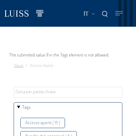
Salta
al
Mostra ulteriori a
IT
contenuto
principale
Messaggio
The submitted value
9
in the
Tags
element is not allowed.
Home
Accesso Aperto
di
errore
Tags
Accesso aperto ( 15 )