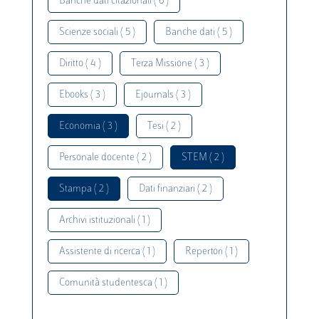
Banche dati citazionali ( 6 )
Scienze sociali ( 5 )
Banche dati ( 5 )
Diritto ( 4 )
Terza Missione ( 3 )
Ebooks ( 3 )
Ejournals ( 3 )
Economia ( 3 )
Tesi ( 2 )
Personale docente ( 2 )
STEM ( 2 )
Stampa ( 2 )
Dati finanziari ( 2 )
Archivi istituzionali ( 1 )
Assistente di ricerca ( 1 )
Repertori ( 1 )
Comunità studentesca ( 1 )