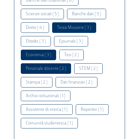
Banche dati citazionali ( 6 )
Scienze sociali ( 5 )
Banche dati ( 5 )
Diritto ( 4 )
Terza Missione ( 3 )
Ebooks ( 3 )
Ejournals ( 3 )
Economia ( 3 )
Tesi ( 2 )
Personale docente ( 2 )
STEM ( 2 )
Stampa ( 2 )
Dati finanziari ( 2 )
Archivi istituzionali ( 1 )
Assistente di ricerca ( 1 )
Repertori ( 1 )
Comunità studentesca ( 1 )