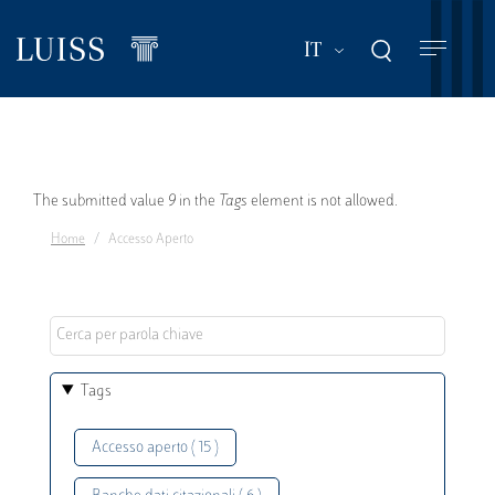
Salta
al
Mostra ulteriori a
IT
contenuto
principale
Messaggio
The submitted value
9
in the
Tags
element is not allowed.
Home
Accesso Aperto
di
errore
Tags
Accesso aperto ( 15 )