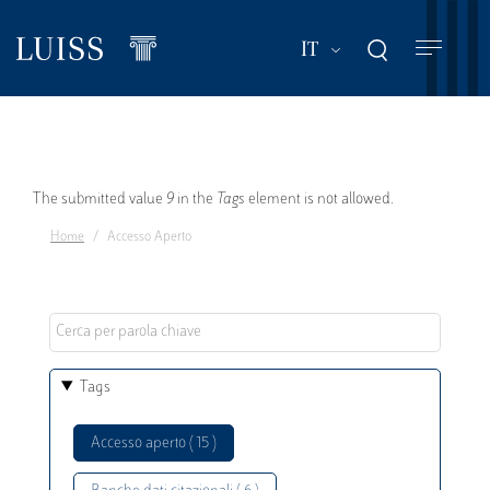
Salta
al
Mostra ulteriori a
IT
contenuto
principale
Messaggio
The submitted value
9
in the
Tags
element is not allowed.
Home
Accesso Aperto
di
errore
Tags
Accesso aperto ( 15 )