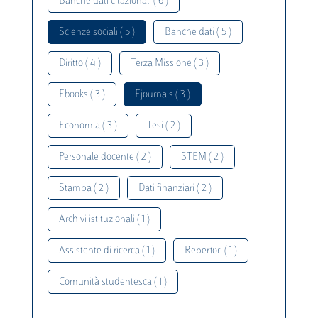
Banche dati citazionali ( 6 )
Scienze sociali ( 5 )
Banche dati ( 5 )
Diritto ( 4 )
Terza Missione ( 3 )
Ebooks ( 3 )
Ejournals ( 3 )
Economia ( 3 )
Tesi ( 2 )
Personale docente ( 2 )
STEM ( 2 )
Stampa ( 2 )
Dati finanziari ( 2 )
Archivi istituzionali ( 1 )
Assistente di ricerca ( 1 )
Repertori ( 1 )
Comunità studentesca ( 1 )