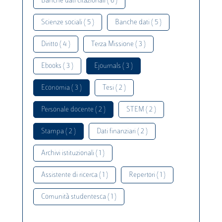
Banche dati citazionali ( 6 )
Scienze sociali ( 5 )
Banche dati ( 5 )
Diritto ( 4 )
Terza Missione ( 3 )
Ebooks ( 3 )
Ejournals ( 3 )
Economia ( 3 )
Tesi ( 2 )
Personale docente ( 2 )
STEM ( 2 )
Stampa ( 2 )
Dati finanziari ( 2 )
Archivi istituzionali ( 1 )
Assistente di ricerca ( 1 )
Repertori ( 1 )
Comunità studentesca ( 1 )