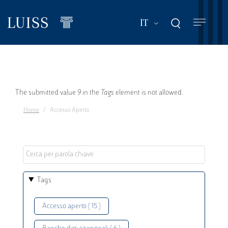
Salta
al
Mostra ulteriori a
IT
contenuto
principale
Messaggio
The submitted value
9
in the
Tags
element is not allowed.
Home
Accesso Aperto
di
errore
Tags
Accesso aperto ( 15 )