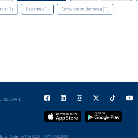
rca ( 1 )
Repertori ( 1 )
Comunità studentesca ( 1 )
E RISERVATE
alia - Centralino T 06 852251 - P.IVA 01067231009