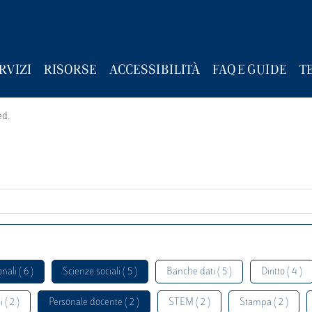
RVIZI
RISORSE
ACCESSIBILITÀ
FAQ E GUIDE
T
ed.
nali ( 6 )
Scienze sociali ( 5 )
Banche dati ( 5 )
Diritto ( 4 )
 ( 2 )
Personale docente ( 2 )
STEM ( 2 )
Stampa ( 2 )