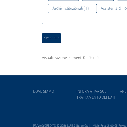
Archivi istituzionali ( 1 )
Assistente di rice
Visualizzazione elementi 0 - 0 su 0
DOVE SIAMO
INFORMATIVA SUL
ARE
TRATTAMENTO DEI DATI
PRIVACYCREDITS © 2026 LUISS Guido Carli - Viale Pola 12, 00198 Roma, It