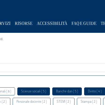
RVIZI
RISORSE
ACCESSIBILITÀ
FAQ E GUIDE
T
ed.
nali ( 6 )
Scienze sociali ( 5 )
Banche dati ( 5 )
Diritto ( 4 )
 ( 2 )
Personale docente ( 2 )
STEM ( 2 )
Stampa ( 2 )