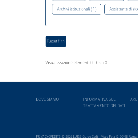
Archivi istituzionali ( 1 )
Assistente di rice
Visualizzazione elementi 0 - 0 su 0
DOVE SIAMO
INFORMATIVA SUL
ARE
TRATTAMENTO DEI DATI
PRIVACYCREDITS © 2026 LUISS Guido Carli - Viale Pola 12, 00198 Roma, It