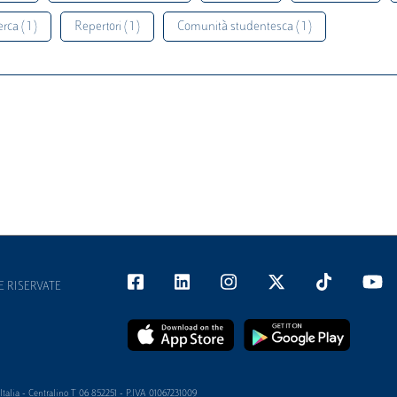
rca ( 1 )
Repertori ( 1 )
Comunità studentesca ( 1 )
E RISERVATE
alia - Centralino T 06 852251 - P.IVA 01067231009