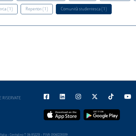
rca ( 1 )
Repertori ( 1 )
Comunità studentesca ( 1 )
E RISERVATE
alia - Centralino T 06 852251 - P.IVA 01067231009