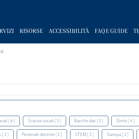
RVIZI
RISORSE
ACCESSIBILITÀ
FAQ E GUIDE
T
ed.
nali ( 6 )
Scienze sociali ( 5 )
Banche dati ( 5 )
Diritto ( 4 )
 ( 2 )
Personale docente ( 2 )
STEM ( 2 )
Stampa ( 2 )