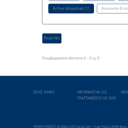
Archivi istituzionali ( 1 )
Assistente di rice
Visualizzazione elementi 0 - 0 su 0
DOVE SIAMO
INFORMATIVA SUL
ARE
TRATTAMENTO DEI DATI
PRIVACYCREDITS © 2026 LUISS Guido Carli - Viale Pola 12, 00198 Roma, It