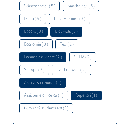
Scienze sociali ( 5 )
Banche dati ( 5 )
Diritto ( 4 )
Terza Missione ( 3 )
Ebooks ( 3 )
Ejournals ( 3 )
Economia ( 3 )
Tesi ( 2 )
Personale docente ( 2 )
STEM ( 2 )
Stampa ( 2 )
Dati finanziari ( 2 )
Archivi istituzionali ( 1 )
Assistente di ricerca ( 1 )
Repertori ( 1 )
Comunità studentesca ( 1 )