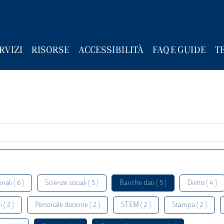
RVIZI
RISORSE
ACCESSIBILITÀ
FAQ E GUIDE
T
nali ( 6 )
Scienze sociali ( 5 )
Banche dati ( 5 )
Diritto ( 4 )
 ( 2 )
Personale docente ( 2 )
STEM ( 2 )
Stampa ( 2 )