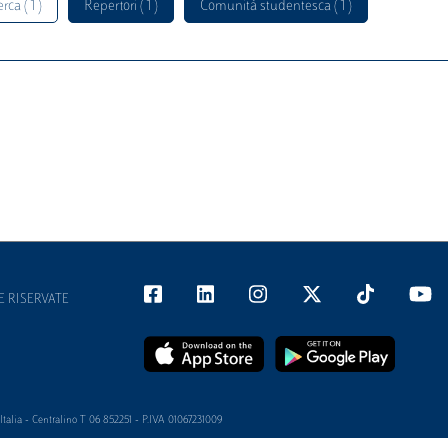
rca ( 1 )
Repertori ( 1 )
Comunità studentesca ( 1 )
E RISERVATE
alia - Centralino T 06 852251 - P.IVA 01067231009