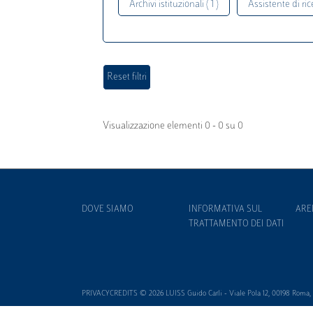
Archivi istituzionali ( 1 )
Assistente di rice
Visualizzazione elementi 0 - 0 su 0
DOVE SIAMO
INFORMATIVA SUL
ARE
TRATTAMENTO DEI DATI
PRIVACYCREDITS © 2026 LUISS Guido Carli - Viale Pola 12, 00198 Roma, It