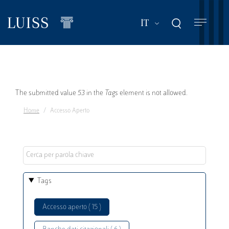
Salta
al
Mostra ulteriori a
IT
contenuto
principale
Messaggio
The submitted value
53
in the
Tags
element is not allowed.
Home
Accesso Aperto
di
errore
Tags
Accesso aperto ( 15 )