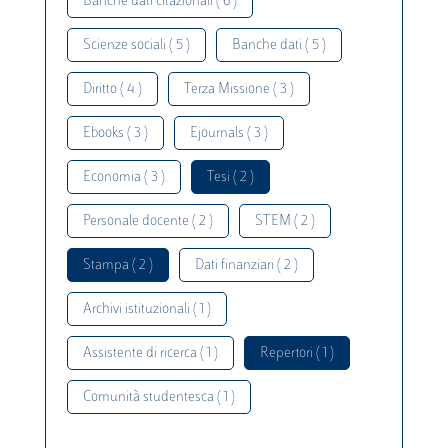
Banche dati citazionali ( 6 )
Scienze sociali ( 5 )
Banche dati ( 5 )
Diritto ( 4 )
Terza Missione ( 3 )
Ebooks ( 3 )
Ejournals ( 3 )
Economia ( 3 )
Tesi ( 2 )
Personale docente ( 2 )
STEM ( 2 )
Stampa ( 2 )
Dati finanziari ( 2 )
Archivi istituzionali ( 1 )
Assistente di ricerca ( 1 )
Repertori ( 1 )
Comunità studentesca ( 1 )