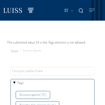
Salta
al
Mostra ulteriori a
IT
contenuto
principale
Messaggio
The submitted value
53
in the
Tags
element is not allowed.
Home
Accesso Aperto
di
errore
Tags
Accesso aperto ( 15 )