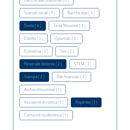
Banche dati citazionali ( 6 )
Scienze sociali ( 5 )
Banche dati ( 5 )
Diritto ( 4 )
Terza Missione ( 3 )
Ebooks ( 3 )
Ejournals ( 3 )
Economia ( 3 )
Tesi ( 2 )
Personale docente ( 2 )
STEM ( 2 )
Stampa ( 2 )
Dati finanziari ( 2 )
Archivi istituzionali ( 1 )
Assistente di ricerca ( 1 )
Repertori ( 1 )
Comunità studentesca ( 1 )