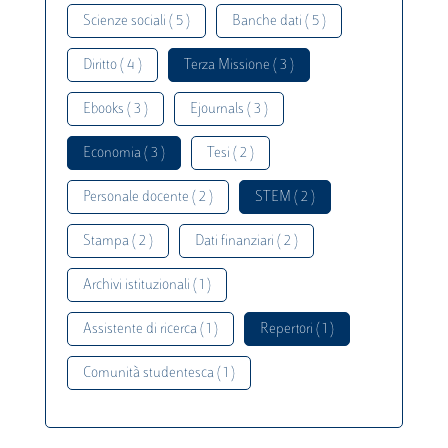
Scienze sociali ( 5 )
Banche dati ( 5 )
Diritto ( 4 )
Terza Missione ( 3 )
Ebooks ( 3 )
Ejournals ( 3 )
Economia ( 3 )
Tesi ( 2 )
Personale docente ( 2 )
STEM ( 2 )
Stampa ( 2 )
Dati finanziari ( 2 )
Archivi istituzionali ( 1 )
Assistente di ricerca ( 1 )
Repertori ( 1 )
Comunità studentesca ( 1 )