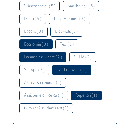
Scienze sociali ( 5 )
Banche dati ( 5 )
Diritto ( 4 )
Terza Missione ( 3 )
Ebooks ( 3 )
Ejournals ( 3 )
Economia ( 3 )
Tesi ( 2 )
Personale docente ( 2 )
STEM ( 2 )
Stampa ( 2 )
Dati finanziari ( 2 )
Archivi istituzionali ( 1 )
Assistente di ricerca ( 1 )
Repertori ( 1 )
Comunità studentesca ( 1 )