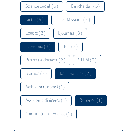
Scienze sociali ( 5 )
Banche dati ( 5 )
Diritto ( 4 )
Terza Missione ( 3 )
Ebooks ( 3 )
Ejournals ( 3 )
Economia ( 3 )
Tesi ( 2 )
Personale docente ( 2 )
STEM ( 2 )
Stampa ( 2 )
Dati finanziari ( 2 )
Archivi istituzionali ( 1 )
Assistente di ricerca ( 1 )
Repertori ( 1 )
Comunità studentesca ( 1 )