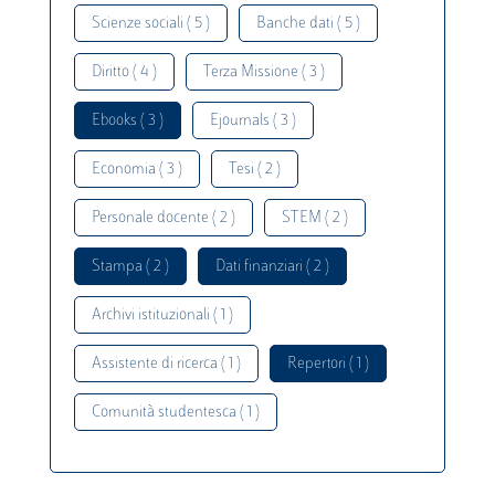
Scienze sociali ( 5 )
Banche dati ( 5 )
Diritto ( 4 )
Terza Missione ( 3 )
Ebooks ( 3 )
Ejournals ( 3 )
Economia ( 3 )
Tesi ( 2 )
Personale docente ( 2 )
STEM ( 2 )
Stampa ( 2 )
Dati finanziari ( 2 )
Archivi istituzionali ( 1 )
Assistente di ricerca ( 1 )
Repertori ( 1 )
Comunità studentesca ( 1 )