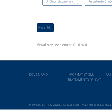
Archivi istituzionali ( 1 )
Assistente di rice
Visualizzazione elementi 0 - 0 su 0
DOVE SIAMO
INFORMATIVA SUL
ARE
TRATTAMENTO DEI DATI
PRIVACYCREDITS © 2026 LUISS Guido Carli - Viale Pola 12, 00198 Roma, It