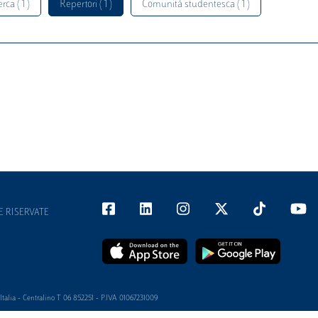
rca ( 1 )
Repertori ( 1 )
Comunità studentesca ( 1 )
E RISERVATE
alia - Centralino T 06 852251 - P.IVA 01067231009