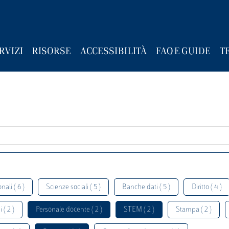
RVIZI
RISORSE
ACCESSIBILITÀ
FAQ E GUIDE
T
nali ( 6 )
Scienze sociali ( 5 )
Banche dati ( 5 )
Diritto ( 4 )
 ( 2 )
Personale docente ( 2 )
STEM ( 2 )
Stampa ( 2 )