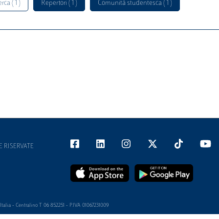
rca ( 1 )
Repertori ( 1 )
Comunità studentesca ( 1 )
E RISERVATE
alia - Centralino T 06 852251 - P.IVA 01067231009