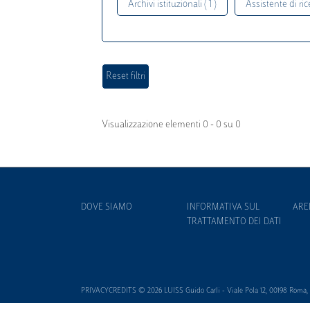
Archivi istituzionali ( 1 )
Assistente di rice
Visualizzazione elementi 0 - 0 su 0
DOVE SIAMO
INFORMATIVA SUL
ARE
TRATTAMENTO DEI DATI
PRIVACYCREDITS © 2026 LUISS Guido Carli - Viale Pola 12, 00198 Roma, It