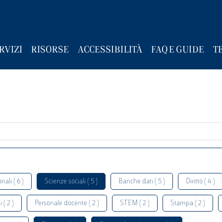
RVIZI
RISORSE
ACCESSIBILITÀ
FAQ E GUIDE
T
nali ( 6 )
Scienze sociali ( 5 )
Banche dati ( 5 )
Diritto ( 4 )
 ( 2 )
Personale docente ( 2 )
STEM ( 2 )
Stampa ( 2 )