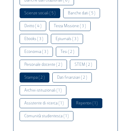
Banche dati citazionali ( 6 )
Scienze sociali ( 5 )
Banche dati ( 5 )
Diritto ( 4 )
Terza Missione ( 3 )
Ebooks ( 3 )
Ejournals ( 3 )
Economia ( 3 )
Tesi ( 2 )
Personale docente ( 2 )
STEM ( 2 )
Stampa ( 2 )
Dati finanziari ( 2 )
Archivi istituzionali ( 1 )
Assistente di ricerca ( 1 )
Repertori ( 1 )
Comunità studentesca ( 1 )