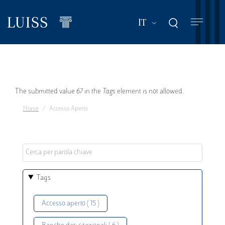
Salta
al
Mostra ulteriori a
IT
contenuto
principale
Messaggio
The submitted value
67
in the
Tags
element is not allowed.
Home
Accesso Aperto
di
errore
Tags
Accesso aperto ( 15 )