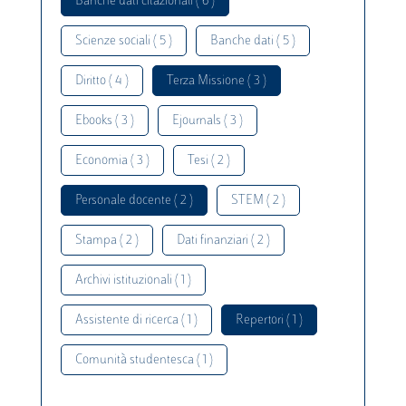
Banche dati citazionali ( 6 )
Scienze sociali ( 5 )
Banche dati ( 5 )
Diritto ( 4 )
Terza Missione ( 3 )
Ebooks ( 3 )
Ejournals ( 3 )
Economia ( 3 )
Tesi ( 2 )
Personale docente ( 2 )
STEM ( 2 )
Stampa ( 2 )
Dati finanziari ( 2 )
Archivi istituzionali ( 1 )
Assistente di ricerca ( 1 )
Repertori ( 1 )
Comunità studentesca ( 1 )