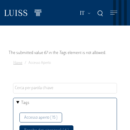
Salta
al
Mostra ulteriori a
IT
contenuto
principale
Messaggio
The submitted value
67
in the
Tags
element is not allowed.
Home
Accesso Aperto
di
errore
Tags
Accesso aperto ( 15 )