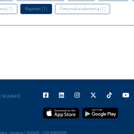
rca ( 1 )
Repertori ( 1 )
Comunità studentesca ( 1 )
E RISERVATE
alia - Centralino T 06 852251 - P.IVA 01067231009