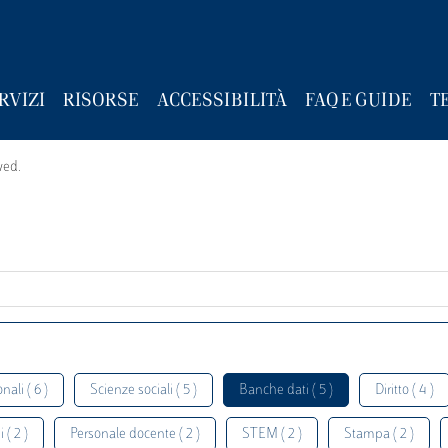
RVIZI
RISORSE
ACCESSIBILITÀ
FAQ E GUIDE
T
wed.
nali ( 6 )
Scienze sociali ( 5 )
Banche dati ( 5 )
Diritto ( 4 )
 ( 2 )
Personale docente ( 2 )
STEM ( 2 )
Stampa ( 2 )