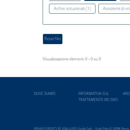
Archivi istituzionali ( 1 )
Assistente di rice
Visualizzazione elementi 0 - 0 su 0
DOVE SIAMO
INFORMATIVA SUL
ARE
TRATTAMENTO DEI DATI
PRIVACYCREDITS © 2026 LUISS Guido Carli - Viale Pola 12, 00198 Roma, It