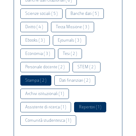
Banche dati citazionali ( 6 )
Scienze sociali ( 5 )
Banche dati ( 5 )
Diritto ( 4 )
Terza Missione ( 3 )
Ebooks ( 3 )
Ejournals ( 3 )
Economia ( 3 )
Tesi ( 2 )
Personale docente ( 2 )
STEM ( 2 )
Stampa ( 2 )
Dati finanziari ( 2 )
Archivi istituzionali ( 1 )
Assistente di ricerca ( 1 )
Repertori ( 1 )
Comunità studentesca ( 1 )