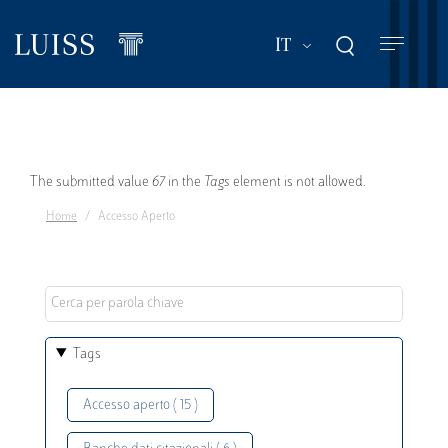
Salta
al
Mostra ulteriori a
IT
contenuto
principale
Messaggio
The submitted value
67
in the
Tags
element is not allowed.
Home
Accesso Aperto
di
errore
Tags
Accesso aperto ( 15 )